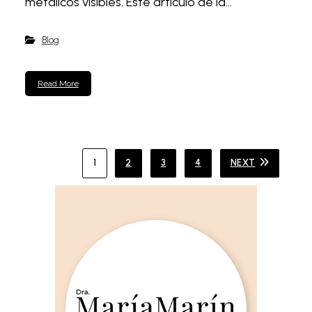
metálicos visibles. Este artículo de la...
Blog
Read More
1
2
3
4
NEXT